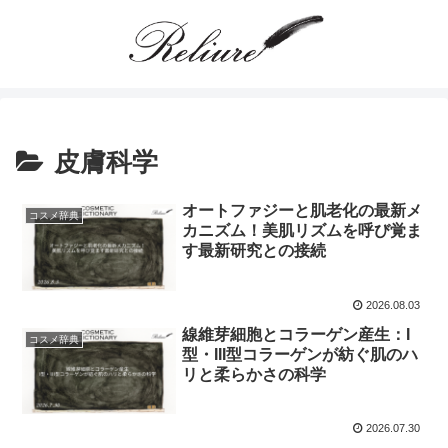
皮膚科学
オートファジーと肌老化の最新メ
コスメ辞典
カニズム！美肌リズムを呼び覚ま
す最新研究との接続
2026.08.03
線維芽細胞とコラーゲン産生：I
コスメ辞典
型・III型コラーゲンが紡ぐ肌のハ
リと柔らかさの科学
2026.07.30