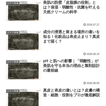
美肌の防壁「皮脂膜の役割」と
コスメ辞典
は？保湿・弱酸性・抗菌を叶える
天然クリームの科学
2026.07.27
成分の浸透と留まる場所の違いを
コスメ辞典
知る！化粧品は表皮止まり？真皮
まで届く？
2026.06.10
pH と肌への影響｜「弱酸性」が
コスメ辞典
美肌を守る本当の理由と製剤設計
の最前線
2026.06.05
真皮と表皮の違いとは？皮膚の構
コスメ辞典
造・細胞・役割をプロが徹底解説