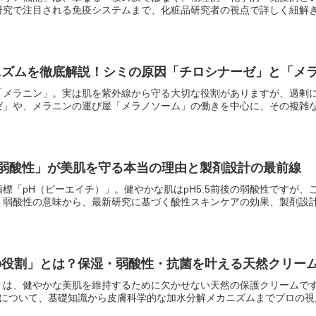
究で注目される免疫システムまで、化粧品研究者の視点で詳しく紐解きま
ニズムを徹底解説！シミの原因「チロシナーゼ」と「メ
「メラニン」。実は肌を紫外線から守る大切な役割がありますが、過剰
」や、メラニンの運び屋「メラノソーム」の働きを中心に、その複雑な仕
「弱酸性」が美肌を守る本当の理由と製剤設計の最前線
標「pH（ピーエイチ）」。健やかな肌はpH5.5前後の弱酸性ですが
弱酸性の意味から、最新研究に基づく酸性スキンケアの効果、製剤設計に
の役割」とは？保湿・弱酸性・抗菌を叶える天然クリー
」は、健やかな美肌を維持するために欠かせない天然の保護クリームで
について、基礎知識から皮膚科学的な加水分解メカニズムまでプロの視点