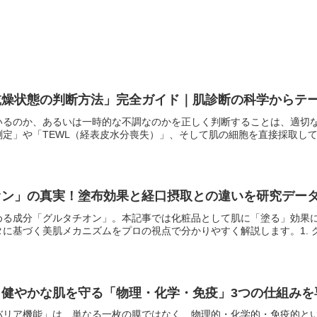
乾燥状態の判断方法」完全ガイド｜肌診断の科学からテ
いるのか、あるいは一時的な不調なのかを正しく判断することは、適切
定」や「TEWL（経表皮水分喪失）」、そして肌の細胞を直接採取して分
オン」の真実！塗布効果と経口摂取との違いを研究デー
める成分「グルタチオン」。本記事では化粧品として肌に「塗る」効果
に基づく美肌メカニズムをプロの視点で分かりやすく解説します。1. グル
？健やかな肌を守る「物理・化学・免疫」3つの仕組みを
バリア機能」は、単なる一枚の膜ではなく、物理的・化学的・免疫的と