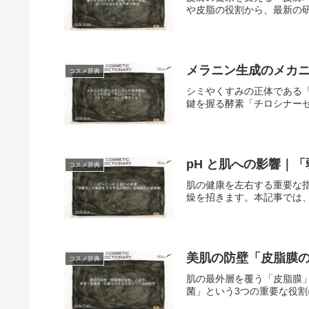
や皮脂の役割から、最新の研
メラニン生成のメカ
コスメ辞典
シミやくすみの正体である
鍵を握る酵素「チロシナーゼ
pH と肌への影響｜
コスメ辞典
肌の健康を左右する重要な指
燥を招きます。本記事では、
美肌の防壁「皮脂膜
コスメ辞典
肌の最外層を覆う「皮脂膜
菌」という3つの重要な役割