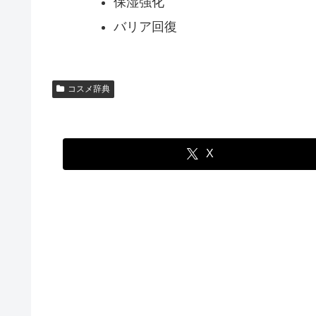
保湿強化
バリア回復
コスメ辞典
X