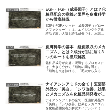
適合性があり、安心して使用できる。
EGF・FGF（成長因子）とは？化
コスメ辞典
粧品配合の意義と限界を皮膚科学
から徹底解説
EGFやFGFといった「成長因子（グロー
スファクター）」は、エイジングケア化
粧品で高い人気を誇る成分です。本記事
では、これらが肌に与える効果や化粧品
として配合される場合の意義、そして知
っておくべき限界について、最新の皮膚
皮膚科学の基本「経皮吸収のメカ
BLOG
科学論文をもとにプロ...
ニズム」とは？成分が肌に届く3
つのルートを徹底解説
化粧品成分が皮膚に浸透するプロセスに
は、大きく分けて「細胞の間を通る」
「細胞を突き抜ける」「毛穴から入る」
という3つのルートが存在します。本記事
では、この経皮吸収の仕組みを、最新の
皮膚科学的知見に基づき、初心者からマ
ナイアシンアミドの全て｜医薬部
コスメ辞典
ニアの方まで納得できる深...
外品の「美白」「シワ改善」効果
とメカニズムを化粧品開発者が解
説
ナイアシンアミドの全て｜医薬部外品の
「美白」「シワ改善」効果とメカニズム
を化粧品開発者が解説ナイアシンアミド