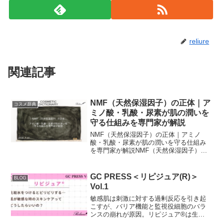
reliure
関連記事
NMF（天然保湿因子）の正体｜ア
コスメ辞典
ミノ酸・乳酸・尿素が肌の潤いを
守る仕組みを専門家が解説
NMF（天然保湿因子）の正体｜アミノ
酸・乳酸・尿素が肌の潤いを守る仕組み
を専門家が解説NMF（天然保湿因子）と
は？健やかな肌を支えるアミノ酸・乳
酸・尿素の役割を研究者が解説肌の潤い
を守る鍵となる「NMF（天然保湿因
GC PRESS＜リピジュア(R)＞
BLOG
子）」。本記事では、アミノ...
Vol.1
敏感肌は刺激に対する過剰反応を引き起
こすが、バリア機能と監視役細胞のバラ
ンスの崩れが原因。リピジュア®は生体