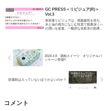
の真実｜医薬部外品の美白・シワ改善効
果からメカニズムまで徹底解説ナイアシ
ンアミドは、厚生労働省から「美白」
GC PRESS＜リピジュア(R)＞
BLOG
「シワ改善」「肌荒れ防止」...
Vol.3
美容液リピジュアは、両親媒性を持ち、
水と油の両方になじむ性質で肌奥深くへ
の潤いを促進。一般的な化粧水の効果を
高め、潤いを保持します。
2024.4.8 酒粕スイーツ オリジナルパ
ッケージ登場!!
防腐剤は入っていないほうがよいのか？
コメント