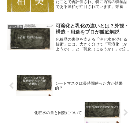
たことで再評価され、特に西宮の特産品
である酒粕が注目されています。栄養豊
富な酒粕は、腸内環境の改善や美容に優
れた効果を持ち、健康食としての見直し
が進んでいます。
可溶化と乳化の違いとは？外観・
コスメ辞典
構造・用途をプロが徹底解説
化粧品の裏側を支える「油と水を混ぜる
技術」には、大きく分けて「可溶化（か
ようか）」と「乳化（にゅうか）」の2つ
があります。一見似ていますが、見た目
の透明感や肌への使い心地、そして液体
の中のミクロの構造には決定的な違いが
あります。この記事では...
シートマスクは長時間使った方が効果
的？
化粧水の量と回数について