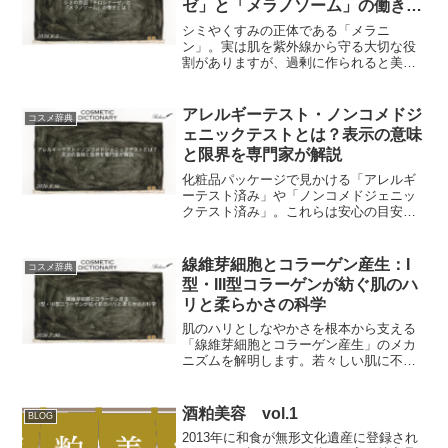
ゼ」と「メラノソーム」の働きと
は？
シミやくすみの正体である「メラニ
ン」。実は肌を紫外線から守る大切な役
割がありますが、過剰に作られると美容
の悩みになります。本記事では、生成の
鍵を握る酵素「チロシナーゼ」や、メラ
ニンの運び屋「メラノソーム」の働きを
アレルギーテスト・ノンコメドジ
コスメ辞典
中心に、その複雑な仕組みを皮...
ェニックテストとは？表示の意味
と限界を専門家が解説
化粧品パッケージで見かける「アレルギ
ーテスト済み」や「ノンコメドジェニッ
クテスト済み」。これらは安心の目安で
すが、実は「絶対にトラブルが起きな
い」という保証ではありません。本記事
では、処方開発のプロが、これらの試験
線維芽細胞とコラーゲン産生：I
コスメ辞典
の具体的な内容と、消費者が...
型・III型コラーゲンが紡ぐ肌のハ
リと柔らかさの科学
肌のハリとしなやかさを根本から支える
「線維芽細胞とコラーゲン産生」のメカ
ニズムを解明します。若々しい肌に不可
欠な「I型・III型コラーゲン」の役割か
ら、最新の皮膚科学が明かすエイジング
の作用機序まで、コスメ辞典として詳し
酒粕美容 vol.1
BLOG
く解説します。1. ...
2013年に和食が無形文化遺産に登録され