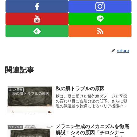
reliure
関連記事
秋の肌トラブルの原因
コスメ辞典
秋は、夏に受けた紫外線ダメージと季節
の変わり目に皮脂分泌の低下、さらに朝
晩の気温差や乾燥によるバリア機能の低
下が同時に進行するため、特にトラブル
が発生しやすい時期です。秋の肌トラブ
ルの原因夏から秋へと季節が進むことに
よる「温度と湿度の低下」...
メラニン生成のメカニズムを徹底
コスメ辞典
解説！シミの原因「チロシナー